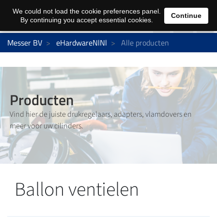
0
We could not load the cookie preferences panel.
Continue
By continuing you accept essential cookies.
Messer BV
eHardwareNlNl
Alle producten
Producten
Vind hier de juiste drukregelaars, adapters, vlamdovers en
meer voor uw cilinders.
Ballon ventielen