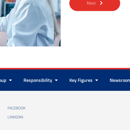
Meer
roup
Responsibility
Key Figures
Newsroo
FACEBOOK
LINKEDIN