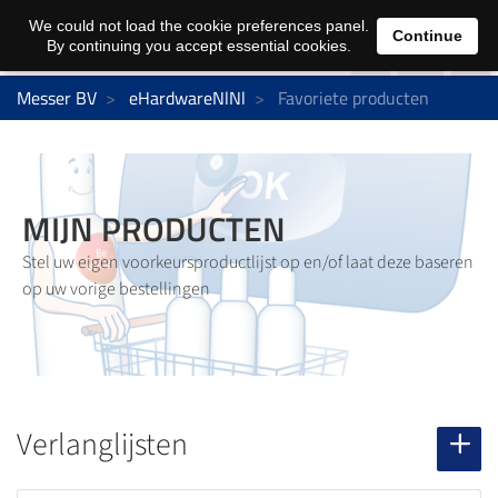
0
We could not load the cookie preferences panel.
Continue
By continuing you accept essential cookies.
Messer BV
eHardwareNlNl
Favoriete producten
MIJN PRODUCTEN
Stel uw eigen voorkeursproductlijst op en/of laat deze baseren
op uw vorige bestellingen
Verlanglijsten