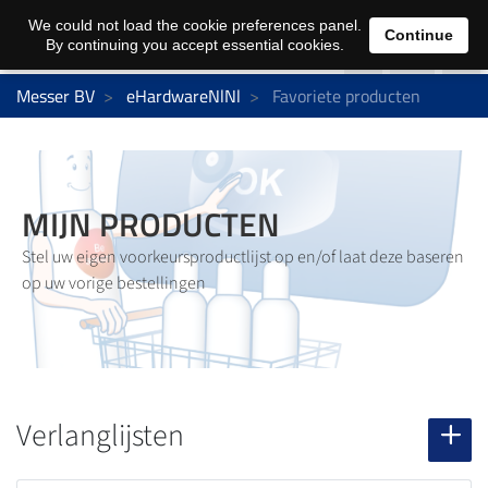
0
We could not load the cookie preferences panel.
Continue
By continuing you accept essential cookies.
Messer BV
eHardwareNlNl
Favoriete producten
MIJN PRODUCTEN
Stel uw eigen voorkeursproductlijst op en/of laat deze baseren
op uw vorige bestellingen
Verlanglijsten