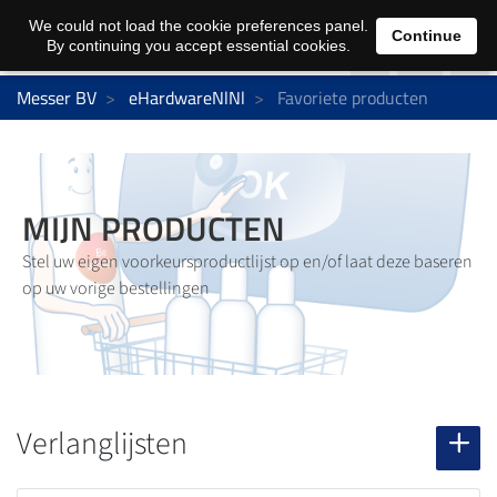
0
We could not load the cookie preferences panel.
Continue
By continuing you accept essential cookies.
Messer BV
eHardwareNlNl
Favoriete producten
MIJN PRODUCTEN
Stel uw eigen voorkeursproductlijst op en/of laat deze baseren
op uw vorige bestellingen
Verlanglijsten