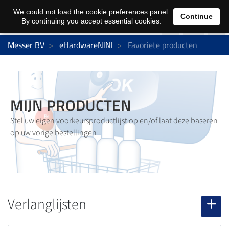
0
We could not load the cookie preferences panel.
Continue
By continuing you accept essential cookies.
Messer BV
eHardwareNlNl
Favoriete producten
MIJN PRODUCTEN
Stel uw eigen voorkeursproductlijst op en/of laat deze baseren
op uw vorige bestellingen
Verlanglijsten