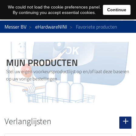
0
We could not load the cookie preferences panel.
Continue
By continuing you accept essential cookies.
Messer BV
eHardwareNlNl
Favoriete producten
MIJN PRODUCTEN
Stel uw eigen voorkeursproductlijst op en/of laat deze baseren
op uw vorige bestellingen
Verlanglijsten