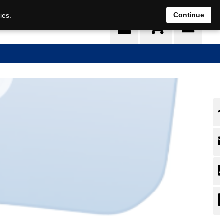
0
Continue
ies.