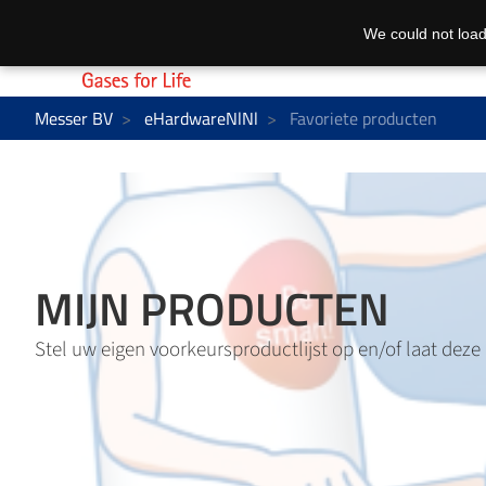
We could not load
Messer BV
eHardwareNlNl
Favoriete producten
MIJN PRODUCTEN
Stel uw eigen voorkeursproductlijst op en/of laat deze