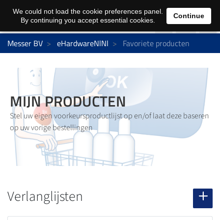
0
We could not load the cookie preferences panel.
Continue
By continuing you accept essential cookies.
Messer BV
eHardwareNlNl
Favoriete producten
MIJN PRODUCTEN
Stel uw eigen voorkeursproductlijst op en/of laat deze baseren
op uw vorige bestellingen
Verlanglijsten