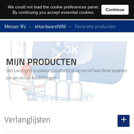
0
We could not load the cookie preferences panel.
Continue
By continuing you accept essential cookies.
Messer BV
eHardwareNlNl
Favoriete producten
MIJN PRODUCTEN
Stel uw eigen voorkeursproductlijst op en/of laat deze baseren
op uw vorige bestellingen
Verlanglijsten