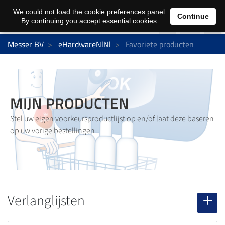
0
We could not load the cookie preferences panel.
Continue
By continuing you accept essential cookies.
Messer BV
eHardwareNlNl
Favoriete producten
MIJN PRODUCTEN
Stel uw eigen voorkeursproductlijst op en/of laat deze baseren
op uw vorige bestellingen
Verlanglijsten