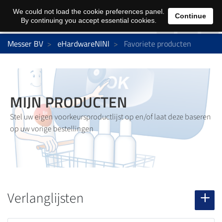
0
We could not load the cookie preferences panel.
Continue
By continuing you accept essential cookies.
Messer BV
eHardwareNlNl
Favoriete producten
MIJN PRODUCTEN
Stel uw eigen voorkeursproductlijst op en/of laat deze baseren
op uw vorige bestellingen
Verlanglijsten