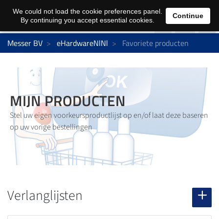
0
We could not load the cookie preferences panel.
Continue
By continuing you accept essential cookies.
Messer BV
eHardwareNlNl
Favoriete producten
MIJN PRODUCTEN
Stel uw eigen voorkeursproductlijst op en/of laat deze baseren
op uw vorige bestellingen
Verlanglijsten