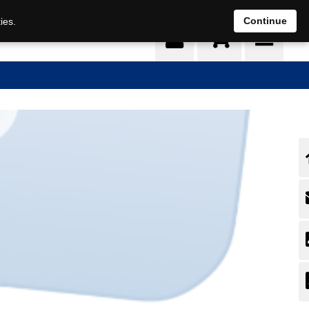
0
Continue
ies.