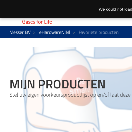
We could not load
Messer BV
eHardwareNlNl
Favoriete producten
MIJN PRODUCTEN
Stel uw eigen voorkeursproductlijst op en/of laat deze