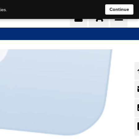
0
Continue
ies.