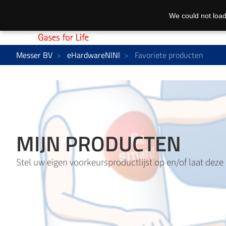
We could not load
Messer BV
eHardwareNlNl
Favoriete producten
MIJN PRODUCTEN
Stel uw eigen voorkeursproductlijst op en/of laat deze