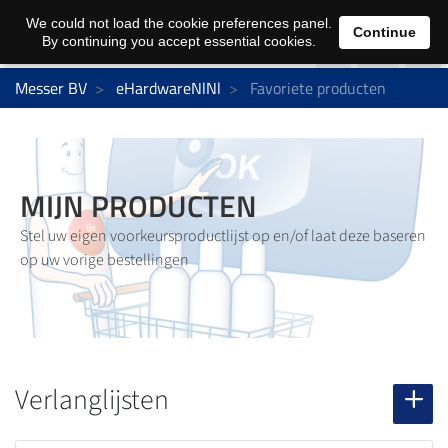
0
We could not load the cookie preferences panel.
Continue
By continuing you accept essential cookies.
Messer BV
eHardwareNlNl
Favoriete producten
MIJN PRODUCTEN
Stel uw eigen voorkeursproductlijst op en/of laat deze baseren
op uw vorige bestellingen
Verlanglijsten