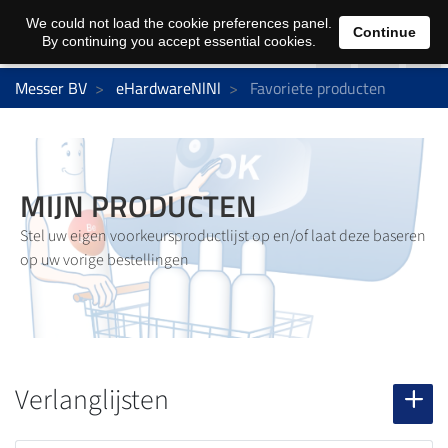
0
We could not load the cookie preferences panel.
Continue
By continuing you accept essential cookies.
Messer BV
eHardwareNlNl
Favoriete producten
MIJN PRODUCTEN
Stel uw eigen voorkeursproductlijst op en/of laat deze baseren
op uw vorige bestellingen
Verlanglijsten