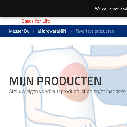
We could not load
Messer BV
eHardwareNlNl
Favoriete producten
MIJN PRODUCTEN
Stel uw eigen voorkeursproductlijst op en/of laat deze