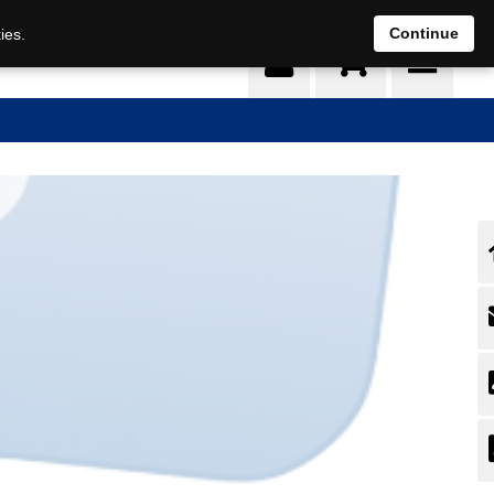
0
Continue
ies.