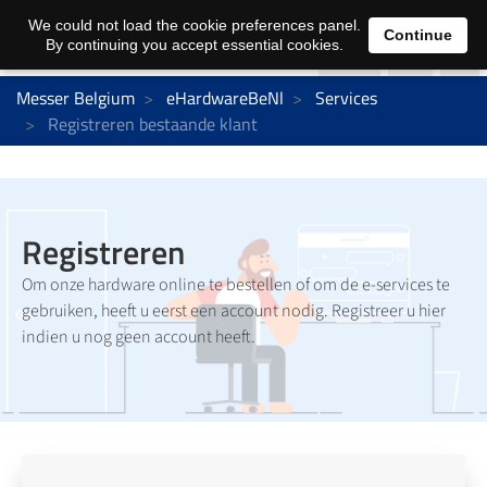
0
We could not load the cookie preferences panel.
Continue
By continuing you accept essential cookies.
Messer Belgium
eHardwareBeNl
Services
Registreren bestaande klant
Registreren
Om onze hardware online te bestellen of om de e-services te
gebruiken, heeft u eerst een account nodig. Registreer u hier
indien u nog geen account heeft.