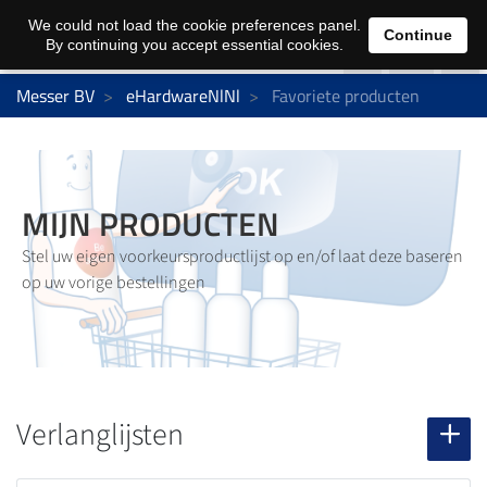
0
We could not load the cookie preferences panel.
Continue
By continuing you accept essential cookies.
Messer BV
eHardwareNlNl
Favoriete producten
MIJN PRODUCTEN
Stel uw eigen voorkeursproductlijst op en/of laat deze baseren
op uw vorige bestellingen
Verlanglijsten