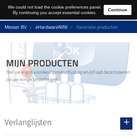
0
We could not load the cookie preferences panel.
Continue
By continuing you accept essential cookies.
Messer BV
eHardwareNlNl
Favoriete producten
MIJN PRODUCTEN
Stel uw eigen voorkeursproductlijst op en/of laat deze baseren
op uw vorige bestellingen
Verlanglijsten