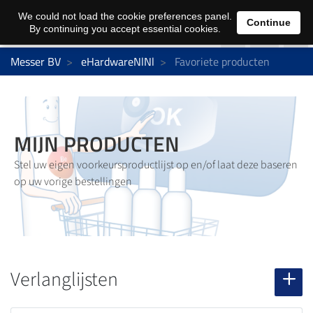
0
We could not load the cookie preferences panel.
Continue
By continuing you accept essential cookies.
Messer BV
eHardwareNlNl
Favoriete producten
MIJN PRODUCTEN
Stel uw eigen voorkeursproductlijst op en/of laat deze baseren
op uw vorige bestellingen
Verlanglijsten