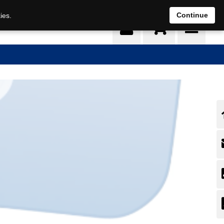
0
Continue
ies.