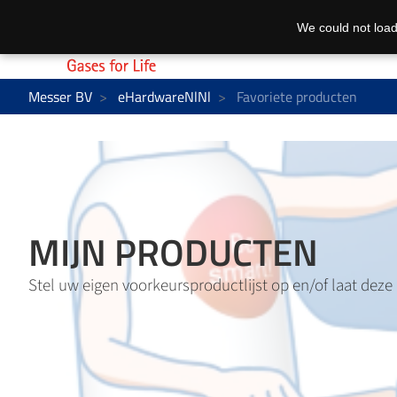
We could not load
Messer BV
eHardwareNlNl
Favoriete producten
MIJN PRODUCTEN
Stel uw eigen voorkeursproductlijst op en/of laat deze